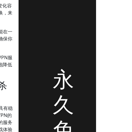
变化容
换，来
能在一
确保你
PN服
地降低
永
杀
久
具有稳
VPN的
免
的服务
戏体验