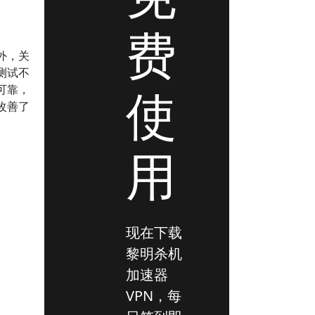
费
外，关
测试不
使
可靠，
改善了
用
现在下载
黎明杀机
加速器
VPN，每