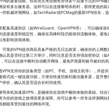
PN的重要指标。你应优先考虑拥有全球多个高速节点的VPN服
洲设有多台服务器。这样可以在连接黎明杀机时，获得更低的延
威评测网站，如TechRadar或PCMag的最新VPN排名，
备高速协议（如WireGuard、OpenVPN等），可以确保游
N的连接速度和稳定性，确保在高峰时段仍能保持流畅体验。避免
以免影响游戏体验。
。可靠的VPN提供商应具备严格的无日志政策，确保你的上网数
确认其是否经过第三方审计，同时注意是否支持强加密协议（如AE
能的VPN，可以在连接中断时自动断开网络，避免IP泄露和账号被封的
VPN支持你的设备类型（如PC、手机、游戏主机等），并提供
加速模式或一键连接功能，方便你快速切换到最佳服务器，提升整
用户评价，确认其是否适合长时间使用。
黎明杀机加速器VPN，是确保你在游戏中畅快体验的基础。结合
将为你的游戏之旅增添更多保障。你可以参考一些专业评测网站
戏都能享受到最佳的网络环境。