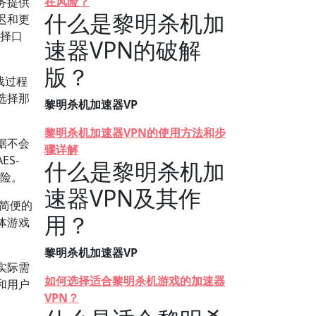
在风险？
务提供
什么是黎明杀机加
迟和更
选择口
速器VPN的破解
版？
戏过程
选择那
黎明杀机加速器VP
黎明杀机加速器VPN的使用方法和步
据不会
骤详解
S-
什么是黎明杀机加
风险。
速器VPN及其作
简便的
用？
体游戏
黎明杀机加速器VP
实际需
如何选择适合黎明杀机游戏的加速器
和用户
VPN？