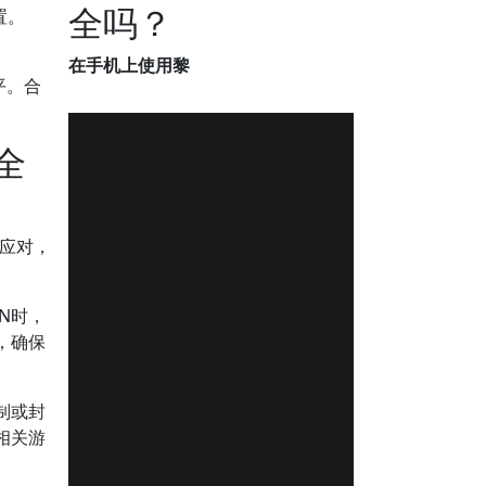
全吗？
置。
在手机上使用黎
水平。合
全
应对，
N时，
，确保
制或封
相关游